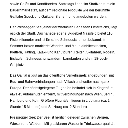
sowie Cafés und Konditoreien. Samstags findet im Stadtzentrum ein
Bauernmarkt statt, auf dem regionale Produkte wie der berühmte
Gailtaler Speck und Gailtaler Bienenhonig angeboten werden.
Der Pressegger See, einer der wärmsten Badeseen Österreichs, liegt
östlich der Stadt. Das nahegelegene Skigebiet Nassfeld bietet 110
Pistenkilometer und ist für seine Schneesicherheit bekannt. Im
Sommer locken markierte Wander- und Mountainbikestrecken,
Klettern, Rafting, Kajak- und Kanutouren, Reiten, Skifahren, Rodeln,
Eislaufen, Schneeschuhwandern, Langlaufen und ein 18-Loch-
Golfplatz.
Das Gailtal ist gut an das öffentliche Verkehrsnetz angebunden, mit
Bus- und Bahnverbindungen nach Villach und weiter nach ganz
Europa. Der nächstgelegene Flughafen befindet sich in Klagenfurt,
etwa 45 Autominuten entfernt, mit Verbindungen nach Wien, Berlin,
Hamburg und Köln. Größere Flughäfen liegen in Ljubljana (ca. 1
Stunde 15 Minuten) und Salzburg (ca. 2 Stunden).
Pressegger See: Der See ist herrlich gelegen zwischen Bergen,
Wiesen und Wäldern. Mit glasklarem Wasser in Trinkwasserqualität