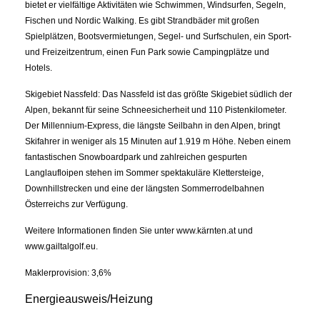
bietet er vielfältige Aktivitäten wie Schwimmen, Windsurfen, Segeln,
Fischen und Nordic Walking. Es gibt Strandbäder mit großen
Spielplätzen, Bootsvermietungen, Segel- und Surfschulen, ein Sport-
und Freizeitzentrum, einen Fun Park sowie Campingplätze und
Hotels.
Skigebiet Nassfeld: Das Nassfeld ist das größte Skigebiet südlich der
Alpen, bekannt für seine Schneesicherheit und 110 Pistenkilometer.
Der Millennium-Express, die längste Seilbahn in den Alpen, bringt
Skifahrer in weniger als 15 Minuten auf 1.919 m Höhe. Neben einem
fantastischen Snowboardpark und zahlreichen gespurten
Langlaufloipen stehen im Sommer spektakuläre Klettersteige,
Downhillstrecken und eine der längsten Sommerrodelbahnen
Österreichs zur Verfügung.
Weitere Informationen finden Sie unter www.kärnten.at und
www.gailtalgolf.eu.
Maklerprovision:
3,6%
Energieausweis/Heizung