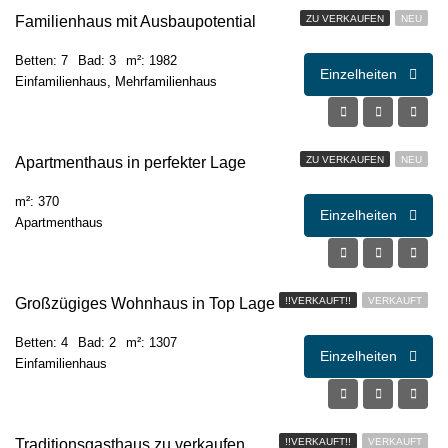
Familienhaus mit Ausbaupotential
ZU VERKAUFEN
NEU
Betten: 7
Bad: 3
m²: 1982
Einzelheiten
Einfamilienhaus, Mehrfamilienhaus
€1.490.000,00
Apartmenthaus in perfekter Lage
ZU VERKAUFEN
NEU
m²: 370
Einzelheiten
Apartmenthaus
Großzügiges Wohnhaus in Top Lage
!!VERKAUFT!!
VERKAUFT
Betten: 4
Bad: 2
m²: 1307
Einzelheiten
Einfamilienhaus
€
€359,00
Traditionsgasthaus zu verkaufen
!!VERKAUFT!!
VERKAUFT