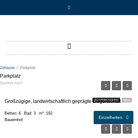
Zuhause
Parkplatz
Parkplatz
Sortiere nach:
€430.000,00
Großzügige, landwirtschaftlich geprägte Liegenschaft
ZU VERKAUFEN
NEU
Betten: 6
Bad: 3
m²: 192
Einzelheiten
Bauernhof
€495.000,00