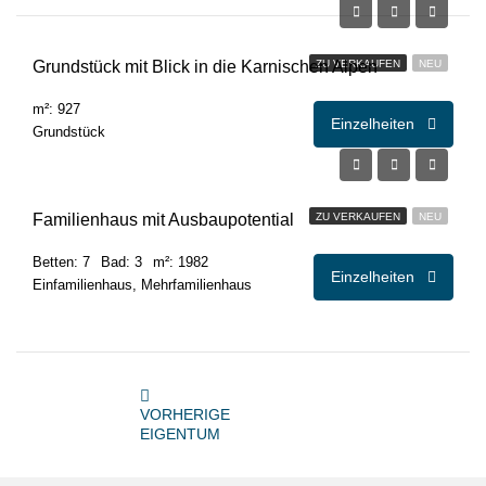
Grundstück mit Blick in die Karnischen Alpen
ZU VERKAUFEN
NEU
m²: 927
Einzelheiten
Grundstück
€495.000,00
Familienhaus mit Ausbaupotential
ZU VERKAUFEN
NEU
Betten: 7
Bad: 3
m²: 1982
Einzelheiten
Einfamilienhaus, Mehrfamilienhaus
VORHERIGE
EIGENTUM