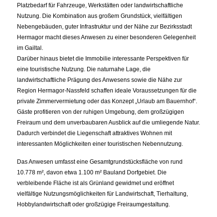
Platzbedarf für Fahrzeuge, Werkstätten oder landwirtschaftliche
Nutzung. Die Kombination aus großem Grundstück, vielfältigen
Nebengebäuden, guter Infrastruktur und der Nähe zur Bezirksstadt
Hermagor macht dieses Anwesen zu einer besonderen Gelegenheit
im Gailtal.
Darüber hinaus bietet die Immobilie interessante Perspektiven für
eine touristische Nutzung. Die naturnahe Lage, die
landwirtschaftliche Prägung des Anwesens sowie die Nähe zur
Region Hermagor-Nassfeld schaffen ideale Voraussetzungen für die
private Zimmervermietung oder das Konzept „Urlaub am Bauernhof“.
Gäste profitieren von der ruhigen Umgebung, dem großzügigen
Freiraum und dem unverbaubaren Ausblick auf die umliegende Natur.
Dadurch verbindet die Liegenschaft attraktives Wohnen mit
interessanten Möglichkeiten einer touristischen Nebennutzung.
Das Anwesen umfasst eine Gesamtgrundstücksfläche von rund
10.778 m², davon etwa 1.100 m² Bauland Dorfgebiet. Die
verbleibende Fläche ist als Grünland gewidmet und eröffnet
vielfältige Nutzungsmöglichkeiten für Landwirtschaft, Tierhaltung,
Hobbylandwirtschaft oder großzügige Freiraumgestaltung.