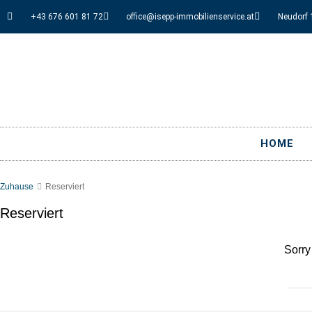
+43 676 601 81 72
office@isepp-immobilienservice.at
Neudorf 
HOME
Zuhause
Reserviert
Reserviert
Sorry