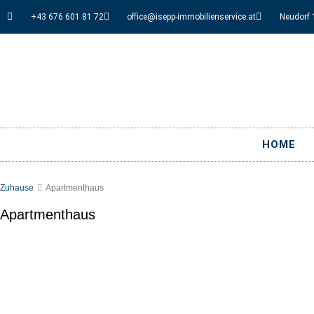
+43 676 601 81 72
office@isepp-immobilienservice.at
Neudorf 
HOME
Zuhause
Apartmenthaus
Apartmenthaus