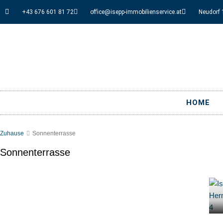
+43 676 601 81 72
office@isepp-immobilienservice.at
Neudorf 
HOME
Zuhause
Sonnenterrasse
Sonnenterrasse