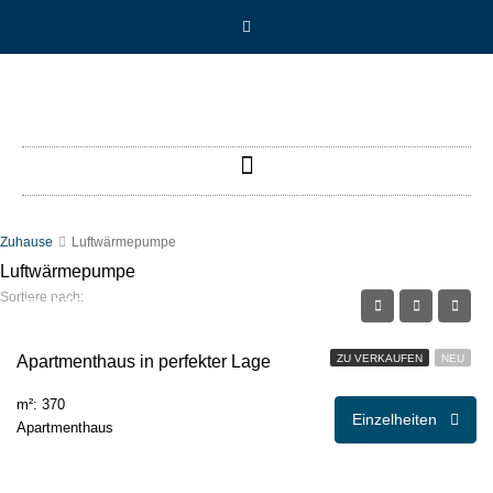
Zuhause
Luftwärmepumpe
Luftwärmepumpe
Sortiere nach:
€1.490.000,00
Apartmenthaus in perfekter Lage
ZU VERKAUFEN
NEU
m²: 370
Einzelheiten
Apartmenthaus