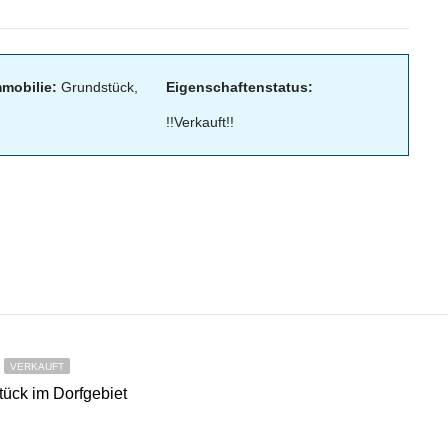
mmobilie:
Grundstück,
Eigenschaftenstatus:
!!Verkauft!!
VERKAUFT
ück im Dorfgebiet