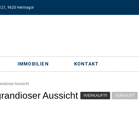
121, 9620 Hermagor
IMMOBILIEN
KONTAKT
andioser Aussicht
randioser Aussicht
!!VERKAUFT!!
VERKAUFT