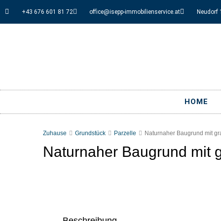
+43 676 601 81 72
office@isepp-immobilienservice.at
Neudorf 
HOME
Zuhause
Grundstück
Parzelle
Naturnaher Baugrund mit gr
Naturnaher Baugrund mit g
Beschreibung