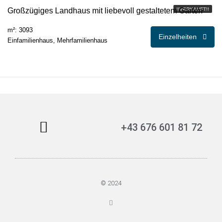
Großzügiges Landhaus mit liebevoll gestaltetem Garten
!!VERKAUFT!!
m²: 3093
Einzelheiten
Einfamilienhaus, Mehrfamilienhaus
+43 676 601 81 72
© 2024