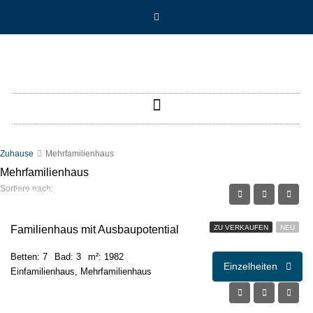
Zuhause
Mehrfamilienhaus
Mehrfamilienhaus
Sortiere nach:
€495.000,00
Familienhaus mit Ausbaupotential
ZU VERKAUFEN
NEU
Betten: 7
Bad: 3
m²: 1982
Einzelheiten
Einfamilienhaus, Mehrfamilienhaus