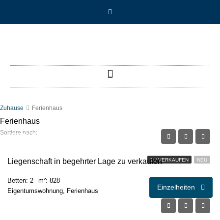
Zuhause
Ferienhaus
Ferienhaus
Sortiere nach:
€299.000,00
Liegenschaft in begehrter Lage zu verkaufen
ZU VERKAUFEN
NEU
Betten: 2
m²: 828
Einzelheiten
Eigentumswohnung, Ferienhaus
€595.000,00