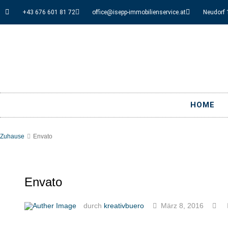
+43 676 601 81 72
office@isepp-immobilienservice.at
Neudorf 
HOME
Zuhause
Envato
Envato
durch
kreativbuero
März 8, 2016