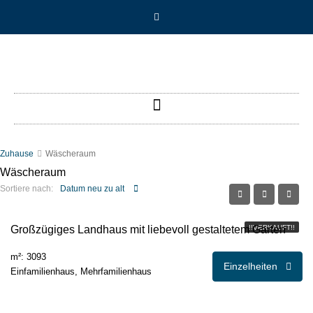
Zuhause
Wäscheraum
Wäscheraum
Datum neu zu alt
Sortiere nach:
Großzügiges Landhaus mit liebevoll gestaltetem Garten
!!VERKAUFT!!
m²: 3093
Einzelheiten
Einfamilienhaus, Mehrfamilienhaus